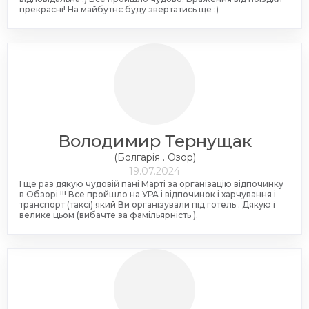
прекрасні! На майбутнє буду звертатись ще :)
Володимир Тернущак
(Болгарія . Озор)
19.07.2024
І ще раз дякую чудовій пані Марті за організацію відпочинку
в Обзорі !!! Все пройшло на УРА і відпочинок і харчування і
транспорт (таксі) який Ви організували під готель . Дякую і
велике цьом (вибачте за фамільярність ).