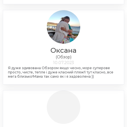
Оксана
(Обзор)
10.07.2023
Я дуже здивована Обзором якщо чесно, море суперове
просто, чисте, тепле і дуже класний пляж!І тут класно, все
мега близько!Мама так само як і я задоволена ))