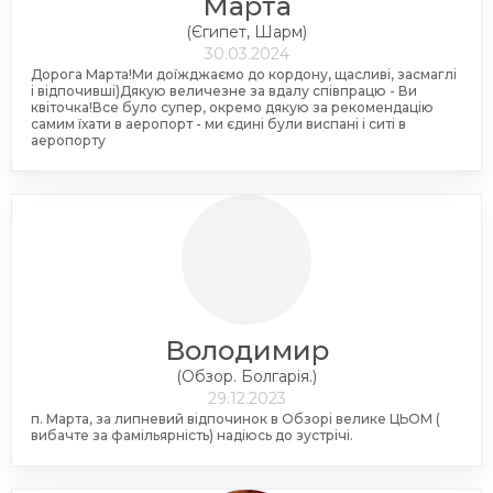
Марта
(Єгипет, Шарм)
30.03.2024
Дорога Марта!Ми доїжджаємо до кордону, щасливі, засмаглі
і відпочивші)Дякую величезне за вдалу співпрацю - Ви
квіточка!Все було супер, окремо дякую за рекомендацію
самим їхати в аеропорт - ми єдині були виспані і ситі в
аеропорту
Володимир
(Обзор. Болгарія.)
29.12.2023
п. Марта, за липневий відпочинок в Обзорі велике ЦЬОМ (
вибачте за фамільярність) надіюсь до зустрічі.