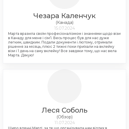
Чезара Каленчук
(Канада)
15.07.2024
Марта вразила своїм професіоналізмом і знаннями щодо візи
в Канаду для мене і сімʼї. Весь процес був для нас дуже
легким, швидким. Подали документи і лютому, отримали
рішення за місяць, плюс 2 тижні поки приїхали на вклейку
візи і 1 день на саму вклейку! Все завдяки тому, що нас вела
Марта. Дякую!
Леся Соболь
(Обзор)
11.07.2024
Щиро вдячні,Марті ,за те що організувала,нам віддих в