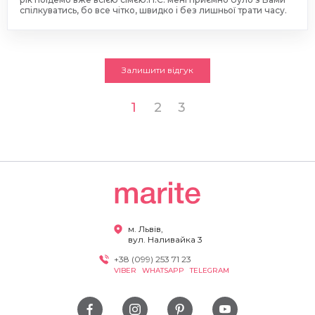
спілкуватись, бо все чітко, швидко і без лишньої трати часу.
Залишити відгук
1
2
3
м. Львів,
вул. Наливайка 3
+38 (099) 253 71 23
VIBER
WHATSAPP
TELEGRAM