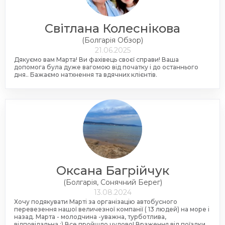
Світлана Колеснікова
(Болгарія Обзор)
21.06.2025
Дякуємо вам Марта! Ви фахівець своєї справи! Ваша
допомога була дуже вагомою від початку і до останнього
дня.. Бажаємо натхнення та вдячних клієнтів.
Оксана Багрійчук
(Болгарія, Сонячний Берег)
13.08.2024
Хочу подякувати Марті за організацію автобусного
перевезення нашої величезної компанії ( 13 людей) на море і
назад. Марта - молодчина -уважна, турботлива,
відповідальна :) Все пройшло чудово! Враження від поїздки