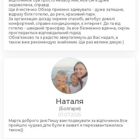
Відпочинок був просто незабутнім, моя сімʼя дуже
задоволена, справді.
Ще й містечко Обзор приємно здивувало - дуже затишне,
відразу біля готелю, до речі, красивий парк.
За організацію доїзду окреме спасибі, автобус доволі
комфортний, справні кондиціонери, є інтернет. До та від
готелю - швидкий трансфер. За все безмежно вдячна, скрізь
проглядається відповідальний підхід
Обов’язково та з радістю звертатимусь до Вас надалі, а
також вже рекомендую знайомим. Ще раз велике дякую )
Наталя
(Болгарія)
01.07.2025
Марта доброго дня.Пишу вам подякувати за відпочинок.Все
пройшло чудово,діти були в захваті я перезавантажилась
також))