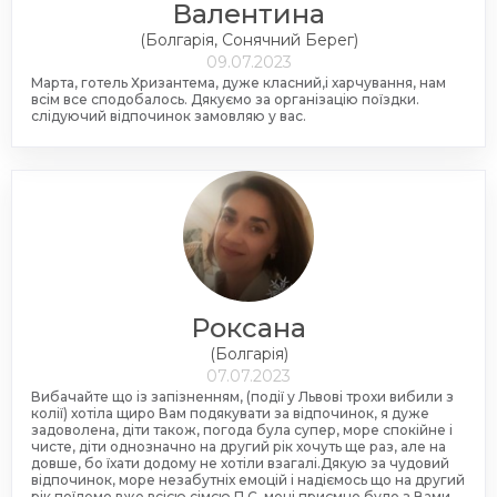
Валентина
(Болгарія, Сонячний Берег)
09.07.2023
Марта, готель Хризантема, дуже класний,і харчування, нам
всім все сподобалось. Дякуємо за організацію поїздки.
слідуючий відпочинок замовляю у вас.
Роксана
(Болгарія)
07.07.2023
Вибачайте що із запізненням, (події у Львові трохи вибили з
колії) хотіла щиро Вам подякувати за відпочинок, я дуже
задоволена, діти також, погода була супер, море спокійне і
чисте, діти однозначно на другий рік хочуть ще раз, але на
довше, бо їхати додому не хотіли взагалі.Дякую за чудовий
відпочинок, море незабутніх емоцій і надіємось що на другий
рік поїдемо вже всією сімєю.П.С. мені приємно було з Вами