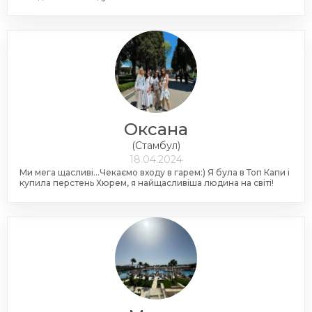
Оксана
(Стамбул)
18.04.2024
Ми мега щасливі...Чекаємо входу в гарем:) Я була в Топ Капи і
купила перстень Хюрем, я найщасливіша людина на світі!