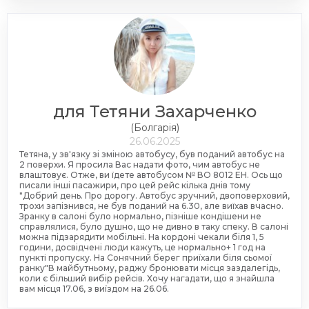
для Тетяни Захарченко
(Болгарія)
26.06.2025
Тетяна, у зв'язку зі зміною автобусу, був поданий автобус на
2 поверхи. Я просила Вас надати фото, чим автобус не
влаштовує. Отже, ви їдете автобусом № ВО 8012 ЕН. Ось що
писали інші пасажири, про цей рейс кілька днів тому
"Добрий день. Про дорогу. Автобус зручний, двоповерховий,
трохи запізнився, не був поданий на 6.30, але виїхав вчасно.
Зранку в салоні було нормально, пізніше кондішени не
справлялися, було душно, що не дивно в таку спеку. В салоні
можна підзарядити мобільні. На кордоні чекали біля 1, 5
години, досвідчені люди кажуть, це нормально+ 1 год на
пункті пропуску. На Сонячний берег приїхали біля сьомої
ранку"В майбутньому, раджу бронювати місця заздалегідь,
коли є більший вибір рейсів. Хочу нагадати, що я знайшла
вам місця 17.06, з виїздом на 26.06.