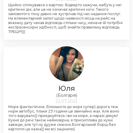
Щойно спілкувався з мартою. Відверто кажучи, мабуть у неї
критичні дні, але це не означає критичні ночі. Такого
хамовитого тону давно не зустрічав під час надання послуг.
На елементарний запит щодо наявності місць на рейс на
вказану дату чекав відповідь стільки часу, неначе їй потрібні
екстрасенсорні здібності, щоб знайти правильну відповідь.
ТРЕШ!!!(((
Юля
(Болгарія)
22.07.2023
Море фантастичне, близькість до моря супер) дорога теж
норм автобус, тільки 23 години це звичайно жах. Але воно
того варувало)) приєднуйтесь і ви на море, а наразі дякую!
Кухня до речі також неймовірна, я прискіплива до кухні
завжди, але тут ну дууже смачно.Болгарський борщ без
картоплі це казка)) ми всі зацінили)