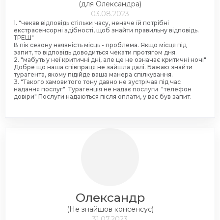
(для Олександра)
03.08.2023
1. "чекав відповідь стільки часу, неначе їй потрібні
екстрасенсорні здібності, щоб знайти правильну відповідь.
ТРЕШ"
В пік сезону наявність місць - проблема. Якщо місця під
запит, то відповідь доводиться чекати протягом дня.
2. "мабуть у неї критичні дні, але це не означає критичні ночі"
Добре що наша співпраця не зайшла далі. Бажаю знайти
турагента, якому підійде ваша манера спілкування.
3. "Такого хамовитого тону давно не зустрічав під час
надання послуг" Турагенція не надає послуги "телефон
довіри" Послуги надаються після оплати, у вас був запит.
Олександр
(Не знайшов консенсус)
31.07.2023