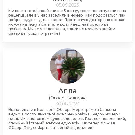
05.09.2023
Ми вже в готелі приїхали ше 5 ранку, трохи покентувалися на
рецепції, але в 7 нас заселили в номер. Нам подобається, так
добре годують, діти в захваті. Трохи спуск до моря по сходах...
можна на піску з'їхати, але коли йдеш на море, то це
дрібниця. Ми всім задоволені, тільки не можемо знайти
базар де гроші потратити:)
Алла
(Обзор, Болгарія)
30.08.2023
Відпочивали в Болгарії в Обзорі. Море прямо з балкона
видно. Просто шикарно! Кухня неймовірна . Рядом номери
чисті. Ми з чоловіком дуже задоволені. Городок невеличкий,
спокійний і гарний. Рекомендую всім , ми тепер тільки в
Обзор. Дякую Маріте за гарний відпочинок.