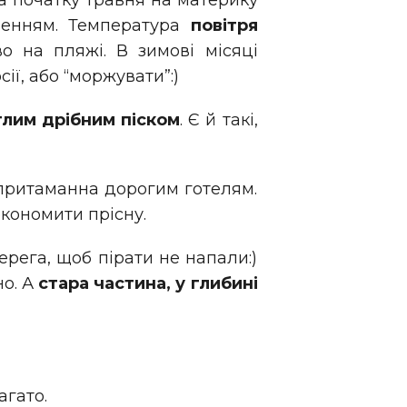
На початку травня на материку
оленням. Температура
повітря
во на пляжі. В зимові місяці
ії, або “моржувати”:)
тлим дрібним піском
. Є й такі,
 притаманна дорогим готелям.
кономити прісну.
ерега, щоб пірати не напали:)
но. А
стара частина, у глибині
агато.