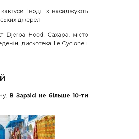
 кактуси. Іноді їх насаджують
нських джерел.
т Djerba Hood, Сахара, місто
еденін, дискотека Le Cyclone і
ий
ну.
В Зарзісі не більше 10-ти
.