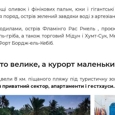
і оливок і фінікових пальм, юки і гігантські
ля поряд, острів зелений завдяки воді з артезіа
кодилами, острів Фламінго Рас Рмель , проєк
ь-гріба, а також торговий Мідун і Хумт-Сук, М
 Форт Бордж-ель-Кебіб.
сто велике, а курорт маленьк
двели 8 км. піщаного пляжу під туристичну зо
й приватний сектор, апартаменти і гестхауси