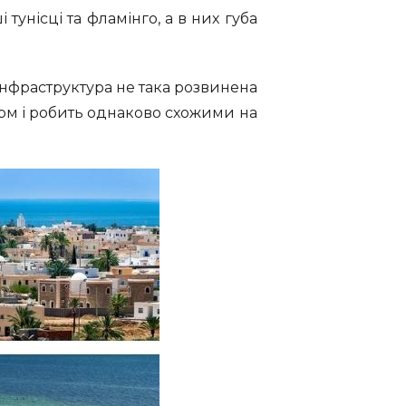
 тунісці та фламінго, а в них губа
 інфраструктура не така розвинена
шарм і робить однаково схожими на