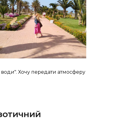
з води".
Хочу передати атмосферу
кзотичний