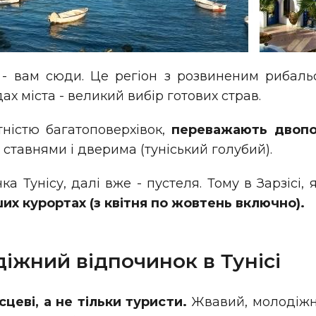
 вам сюди. Це регіон з розвиненим рибальс
дах міста - великий вибір готових страв.
тністю багатоповерхівок,
переважають двопо
и ставнями і дверима (туніський голубий).
 Тунісу, далі вже - пустеля. Тому в Зарзісі, 
их курортах (з квітня по жовтень включно).
діжний відпочинок в Тунісі
сцеві, а не тільки туристи.
Жвавий, молодіжн