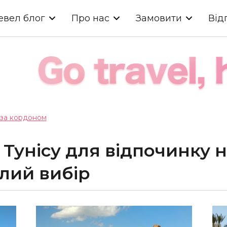
евел блог
Про нас
Замовити
Від
 за кордоном
 Тунісу для відпочинку н
лий вибір