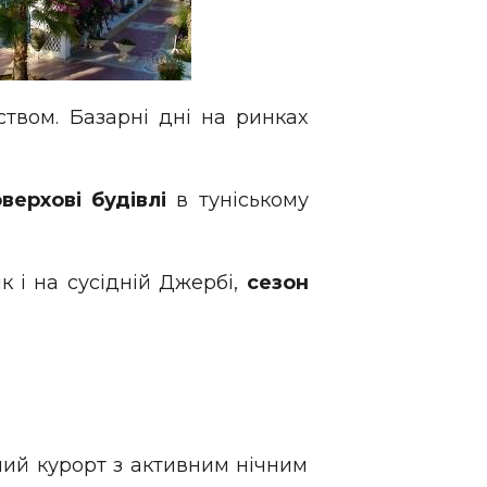
твом. Базарні дні на ринках
верхові будівлі
в туніському
як і на сусідній Джербі,
сезон
ий курорт з активним нічним