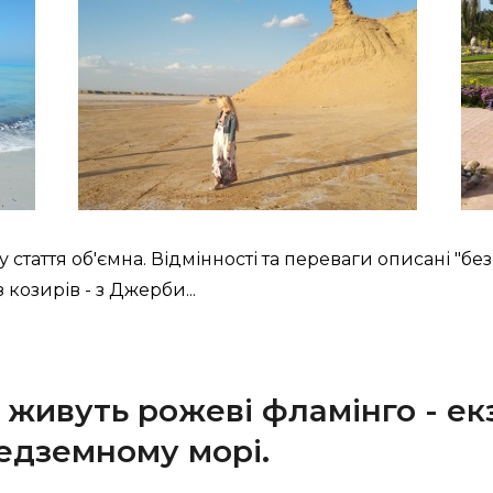
у стаття об'ємна. Відмінності та переваги описані "бе
 козирів - з Джерби...
 живуть рожеві фламінго - е
едземному морі.