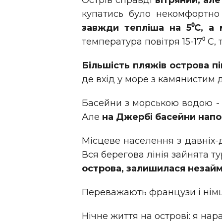
Острів справді
вітряний, ал
купатись було некомфортно 
завжди тепліша на 5⁰С, а 
температура повітря 15-17⁰ С,
Більшість пляжів острова пі
де вхід у море з камянистим д
Басейни з морською водою - 
Але
на Джербі басейни на
Місцеве населення з давніх-д
Вся берегова лінія зайнята 
острова, залишилася незайм
Переважають французи і німці
Нічне життя на острові: я нара