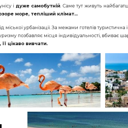
нісу і
дуже самобутній
. Саме тут живуть найбагатші
озоре море, тепліший клімат...
д міської урбанізації. За межами готелів туристична
я туризму позбавляє місця індивідуальності, вбиває 
її цікаво вивчати.