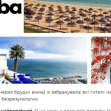
через брудні вікна) я забракувала всі готелі н
 безрезультатно.