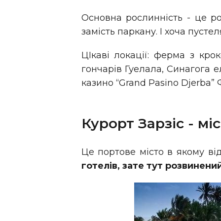
Основна рослинність - це рощ
замість паркану. І хоча пусте
ЦІкаві локації: ферма з кро
гончарів Гуелала, Синагога ел
казино “Grand Pasino Djerba”
Курорт Зарзіс - мі
Це портове місто в якому ві
готелів, зате тут розвинени