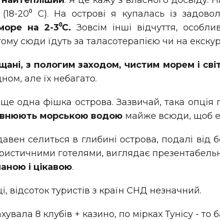
е найтепліший
. Я це кажу з власного досвіду. 
(18-20⁰ С). На острові я купалась із задов
море на 2-3⁰С.
Зовсім інші відчуття, особли
 тому сюди їдуть за таласотерапією чи на екскурс
щані, з пологим заходом, чистим морем і сві
ном, але їх небагато.
ще одна фішка острова. Зазвичай, така опція
повнюють морською водою
майже всюди, щоб е
авен селиться в глибині острова, подалі від б
туристичними готелями, виглядає презентабель
аною і цікавою
.
, відсоток туристів з країн СНД незначний.
хувала 8 клубів + казино, по мірках Тунісу - то б