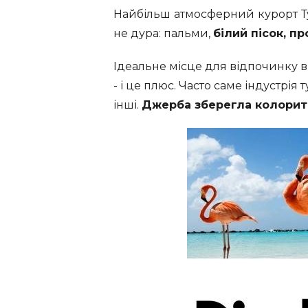
Найбільш атмосферний курорт Ту
не дура: пальми,
білий пісок, пр
Ідеальне місце для відпочинку ві
- і це плюс. Часто саме індустрі
інші.
Джерба зберегла колорит, 