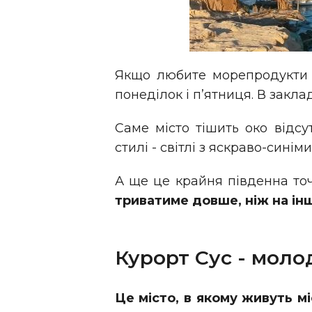
Якщо любите морепродукти -
понеділок і п’ятниця. В закла
Саме місто тішить око відсу
стилі - світлі з яскраво-синім
А ще це крайня південна точка
триватиме довше, ніж на інш
Курорт Сус - моло
Це місто, в якому живуть мі